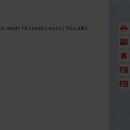
print
mit einem flächendeckenden Netz aller
mail
bookmark
contact_mail
contact_phone