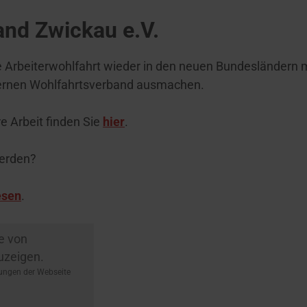
and Zwickau e.V.
ie Arbeiterwohlfahrt wieder in den neuen Bundesländern 
odernen Wohlfahrtsverband ausmachen.
e Arbeit finden Sie
hier
.
werden?
esen
.
te von
uzeigen.
ungen der Webseite