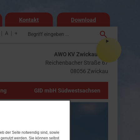
Kontakt
Download
A
+
AWO KV Zwickau e.V.
Reichenbacher Straße 67
08056 Zwickau
ung
GID mbH Südwestsachsen
eb der Seite notwendig sind, sowie
e genutzt werden. Sie können selbst