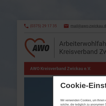
(0375) 29 17 35
mail@awo-zwickau.d
AWO Kreisverband Zwickau e.V.
Cookie-Eins
Wir verwenden Cookies, um Ihnen ei
solche, die lediglich zu anonymen S