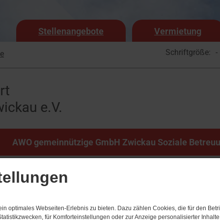
Stellenangebote
Vermietung
Schriftgröße:
-
e
AWO gemeinnützige GmbH Zwickau Soziale Betreu
tellungen
n optimales Webseiten-Erlebnis zu bieten. Dazu zählen Cookies, die für den Betri
tatistikzwecken, für Komforteinstellungen oder zur Anzeige personalisierter Inhalt