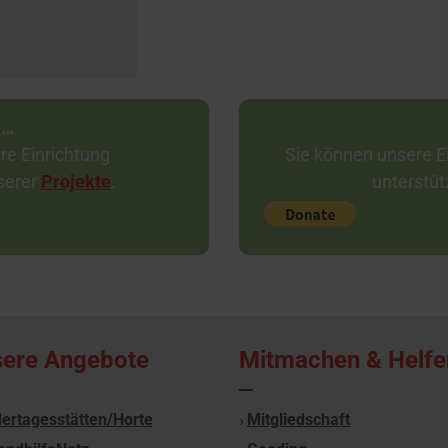
 …
re Einrichtung
Sie können unsere Ei
nserer
Projekte
.
unterstüt
ere Angebote
Mitmachen & Helfe
ertagesstätten/Horte
Mitgliedschaft